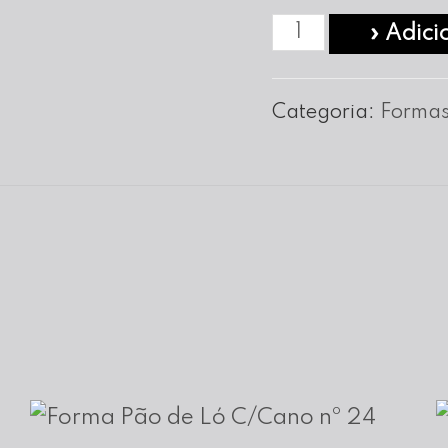
Quantidade
» Adici
de
Forma
Categoria:
Formas
Quadrada
Alumínio
nº
32
-
6
cm
Altura