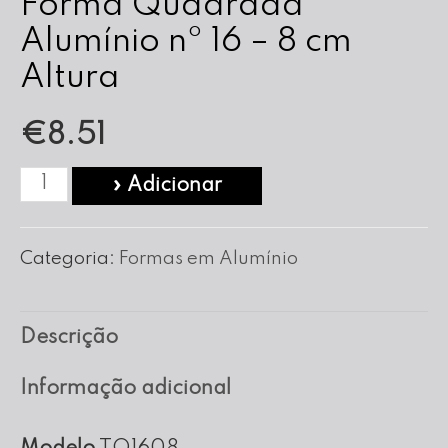
Forma Quadrada
Alumínio nº 16 – 8 cm
Altura
€
8.51
Quantidade
» Adicionar
de
Forma
Categoria:
Formas em Alumínio
Quadrada
Alumínio
Descrição
nº
16
Informação adicional
-
8