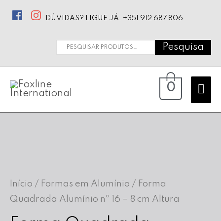
DÚVIDAS? LIGUE JÁ: +351 912 687 806
Pesquisa
Pesquisar
por:
Ma
0
Me
Início
/
Formas em Alumínio
/ Forma
Quadrada Alumínio nº 16 – 8 cm Altura