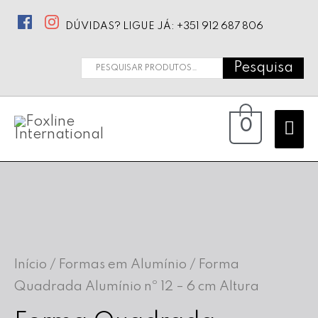
DÚVIDAS? LIGUE JÁ: +351 912 687 806
Pesquisa
Pesquisar
por:
Ma
0
Me
Início
/
Formas em Alumínio
/ Forma
Quadrada Alumínio nº 12 – 6 cm Altura