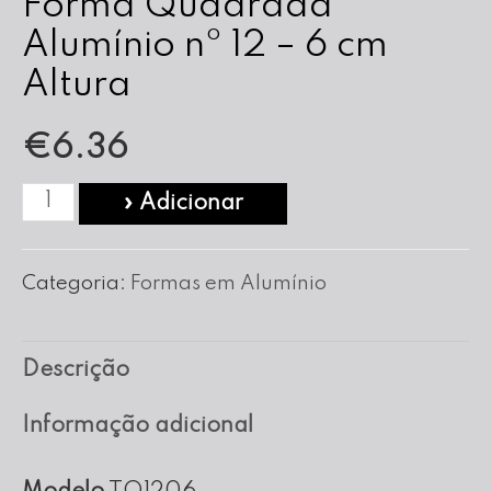
Forma Quadrada
Alumínio nº 12 – 6 cm
Altura
€
6.36
Quantidade
» Adicionar
de
Forma
Categoria:
Formas em Alumínio
Quadrada
Alumínio
Descrição
nº
12
Informação adicional
-
6