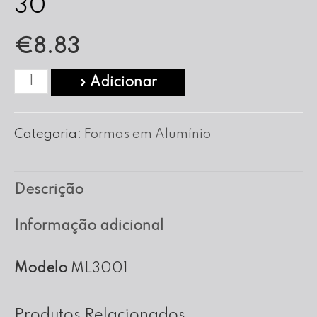
30
€
8.83
Quantidade
» Adicionar
de
Forma
Categoria:
Formas em Alumínio
Pudim
Mollotof
Descrição
nº
30
Informação adicional
Modelo
ML3001
Produtos Relacionados