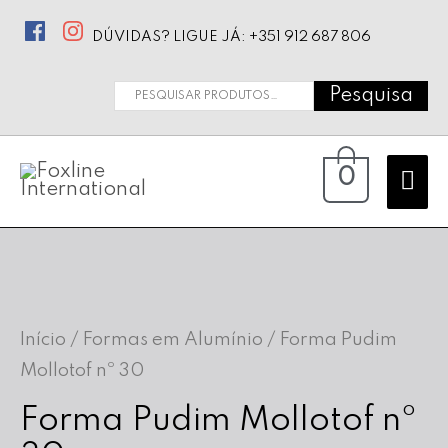
DÚVIDAS? LIGUE JÁ: +351 912 687 806
Pesquisa
Pesquisar
por:
Ma
0
Me
Início
/
Formas em Alumínio
/ Forma Pudim
Mollotof nº 30
Forma Pudim Mollotof nº