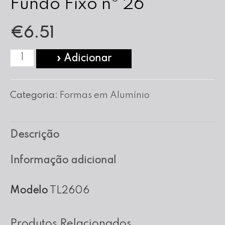
Fundo Fixo nº 26
€
6.51
Quantidade
» Adicionar
de
Forma
Categoria:
Formas em Alumínio
para
Tarte
Descrição
Lisa
Fundo
Informação adicional
Fixo
nº
Modelo
TL2606
26
Produtos Relacionados