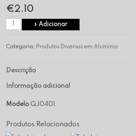
€
2.10
Quantidade
» Adicionar
de
Forma
Categoria:
Produtos Diversos em Alumínio
para
Queijo
Descrição
nº
04
Informação adicional
Modelo
QJ0401
Produtos Relacionados