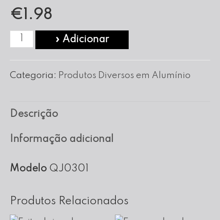
€
1.98
Quantidade
» Adicionar
de
Forma
Categoria:
Produtos Diversos em Alumínio
para
Queijo
Descrição
nº
03
Informação adicional
Modelo
QJ0301
Produtos Relacionados