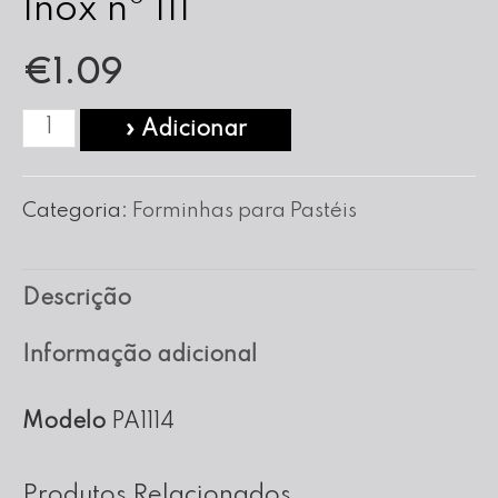
Inox nº 111
€
1.09
Quantidade
» Adicionar
de
Forma
Categoria:
Forminhas para Pastéis
para
Pasteis
Descrição
em
Inox
Informação adicional
nº
111
Modelo
PA1114
Produtos Relacionados