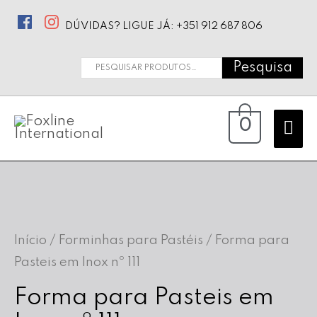
DÚVIDAS? LIGUE JÁ: +351 912 687 806
Pesquisa
Pesquisar
por:
Ma
0
Me
Início
/
Forminhas para Pastéis
/ Forma para
Pasteis em Inox nº 111
Forma para Pasteis em