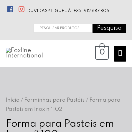
DÚVIDAS? LIGUE JÁ: +351 912 687 806
Pesquisa
Pesquisar
por:
Ma
0
Me
Início
/
Forminhas para Pastéis
/ Forma para
Pasteis em Inox nº 102
Forma para Pasteis em