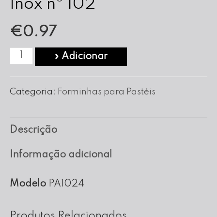
Inox nº 102
€
0.97
Quantidade
» Adicionar
de
Forma
Categoria:
Forminhas para Pastéis
para
Pasteis
Descrição
em
Inox
Informação adicional
nº
102
Modelo
PA1024
Produtos Relacionados