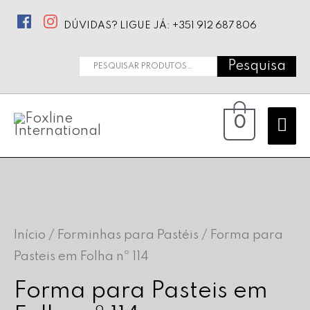
DÚVIDAS? LIGUE JÁ: +351 912 687 806
Pesquisa
Pesquisar
por:
Ma
0
Me
Início
/
Forminhas para Pastéis
/ Forma para
Pasteis em Folha nº 114
Forma para Pasteis em