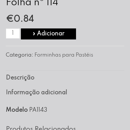
Folha nº 114
€
0.84
Quantidade
» Adicionar
de
Forma
Categoria:
Forminhas para Pastéis
para
Pasteis
Descrição
em
Folha
Informação adicional
nº
114
Modelo
PA1143
Produtos Relacionados