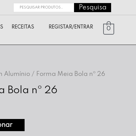
Pesquisa
Pesquisar
por:
S
RECEITAS
REGISTAR/ENTRAR
0
 Alumínio
/ Forma Meia Bola nº 26
 Bola nº 26
onar