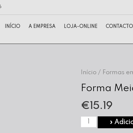
6
INÍCIO
A EMPRESA
LOJA-ONLINE
CONTACTO
Início
/
Formas em
Forma Meia
€
15.19
Quantidade
» Adici
de