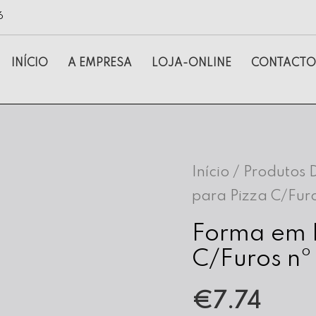
6
INÍCIO
A EMPRESA
LOJA-ONLINE
CONTACTO
Início
/
Produtos 
para Pizza C/Fur
Forma em I
C/Furos nº
€
7.74