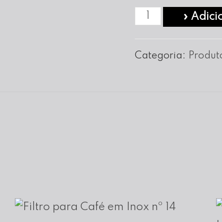
Quantidade
» Adici
de
Forma
Categoria:
Produt
em
Inox
para
Pizza
C/Furos
nº
30