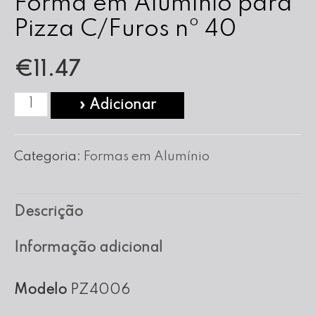
Forma em Alumínio para
Pizza C/Furos nº 40
€
11.47
Quantidade
» Adicionar
de
Forma
Categoria:
Formas em Alumínio
em
Alumínio
Descrição
para
Pizza
Informação adicional
C/Furos
nº
Modelo
PZ4006
40