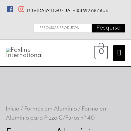
DÚVIDAS? LIGUE JÁ: +351 912 687 806
Pesquisa
Pesquisar
por:
Ma
0
Me
Início
/
Formas em Alumínio
/ Forma em
Alumínio para Pizza C/Furos nº 40