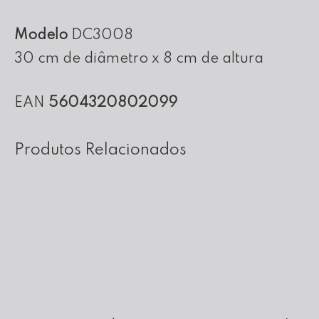
8
cm
Modelo
DC3008
de
30 cm de diâmetro x 8 cm de altura
altura
EAN
5604320802099
Produtos Relacionados