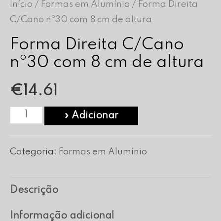
Início
/
Formas em Alumínio
/ Forma Direita
C/Cano nº30 com 8 cm de altura
Forma Direita C/Cano
nº30 com 8 cm de altura
€
14.61
Quantidade
» Adicionar
de
Forma
Categoria:
Formas em Alumínio
Direita
C/Cano
Descrição
nº30
com
Informação adicional