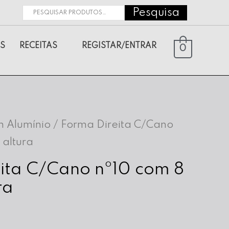
Pesquisa
Pesquisar
por:
S
RECEITAS
REGISTAR/ENTRAR
0
 Alumínio
/ Forma Direita C/Cano
 altura
ita C/Cano nº10 com 8
ra