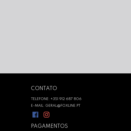
CONTATO
TELEFONE: +351 912 687 806
E-MAIL: GERAL@FOXLINE.PT
PAGAMENTOS