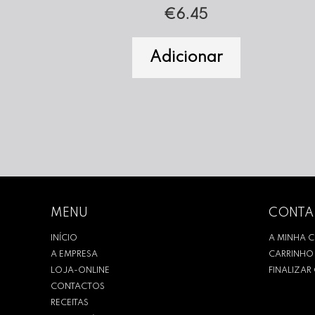
€
6.45
Adicionar
MENU
CONTA
INÍCIO
A MINHA 
A EMPRESA
CARRINHO
LOJA-ONLINE
FINALIZA
CONTACTOS
RECEITAS