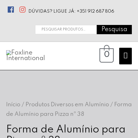
DÚVIDAS? LIGUE JÁ: +351 912 687 806
Pesquisa
Pesquisar
por:
Ma
0
Me
Início
/
Produtos Diversos em Alumínio
/ Forma
de Alumínio para Pizza nº 38
Forma de Alumínio para