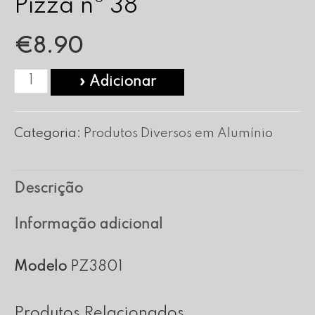
Pizza nº 38
€
8.90
Quantidade
» Adicionar
de
Forma
Categoria:
Produtos Diversos em Alumínio
de
Alumínio
Descrição
para
Pizza
Informação adicional
nº
38
Modelo
PZ3801
Produtos Relacionados