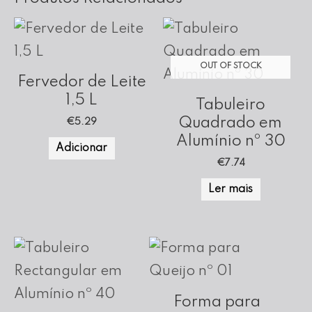
OUT OF STOCK
Fervedor de Leite
1,5 L
Tabuleiro
Quadrado em
€
5.29
Alumínio nº 30
Adicionar
€
7.74
Ler mais
Forma para