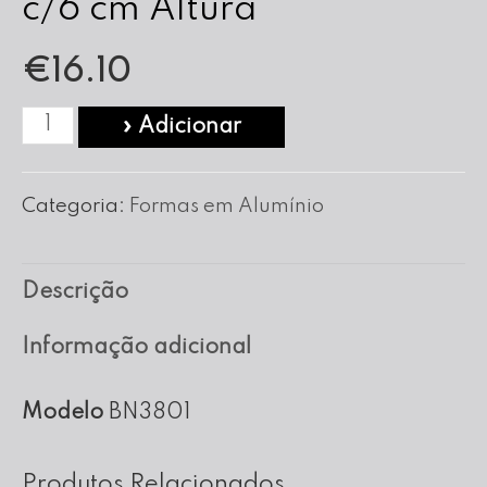
c/6 cm Altura
€
16.10
Quantidade
» Adicionar
de
Forma
Categoria:
Formas em Alumínio
Bolo
Noiva
Descrição
nº
38
Informação adicional
c/6
cm
Modelo
BN3801
Altura
Produtos Relacionados