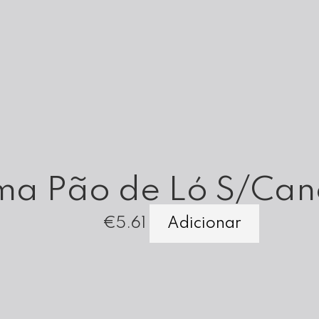
ma Pão de Ló S/Can
€
5.61
Adicionar