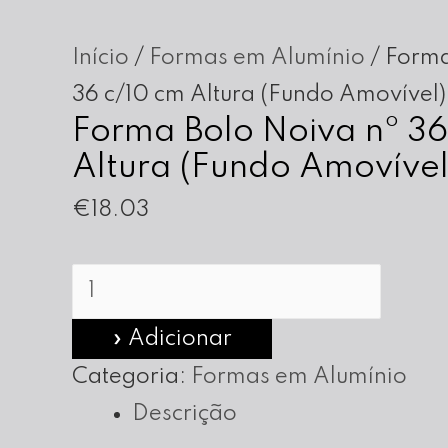
Início
/
Formas em Alumínio
/ Forma
36 c/10 cm Altura (Fundo Amovível)
Forma Bolo Noiva nº 36
Altura (Fundo Amovível
€
18.03
Quantidade
de
» Adicionar
Forma
Categoria:
Formas em Alumínio
Bolo
Descrição
Noiva