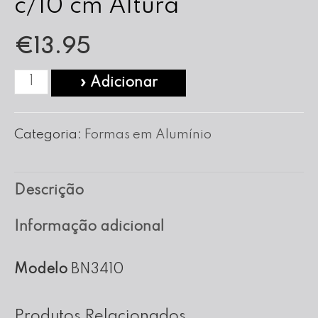
c/10 cm Altura
€
13.95
Quantidade
» Adicionar
de
Forma
Categoria:
Formas em Alumínio
Bolo
Noiva
Descrição
nº
34
Informação adicional
c/10
cm
Modelo
BN3410
Altura
Produtos Relacionados