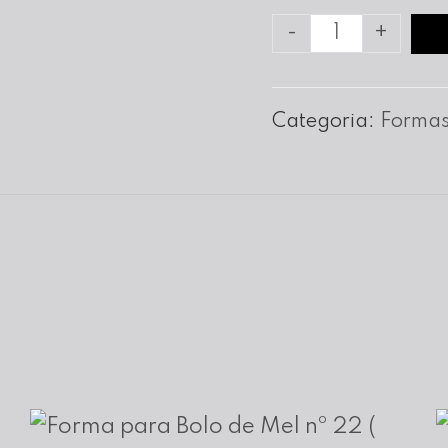
Quantidade
-
+
de
Forma
Categoria:
Formas
Bolo
Noiva
nº
24
c/
6
cm
Altura
(Fundo