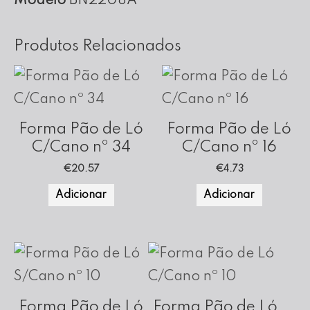
Modelo
BN2208A
cm
Altura
Produtos Relacionados
(Fundo
Amovível)
Forma Pão de Ló
Forma Pão de Ló
C/Cano nº 34
C/Cano nº 16
€
20.57
€
4.73
Adicionar
Adicionar
Forma Pão de Ló
Forma Pão de Ló