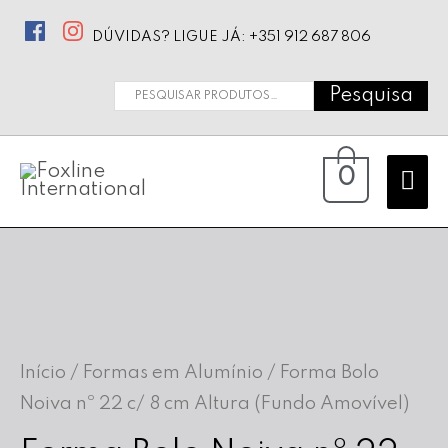
DÚVIDAS? LIGUE JÁ: +351 912 687 806
Pesquisa
Pesquisar
por:
Ma
0
Me
Início
/
Formas em Alumínio
/ Forma Bolo
Noiva nº 22 c/ 8 cm Altura (Fundo Amovível)