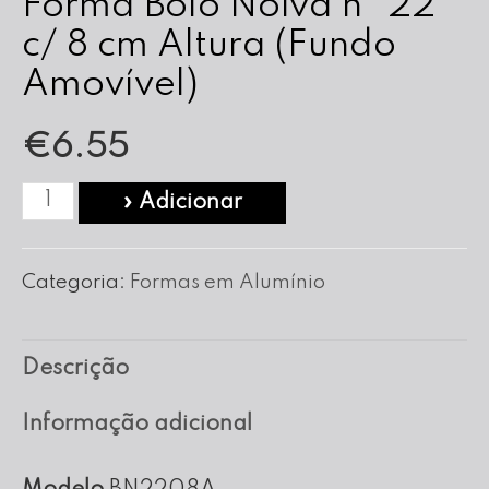
Forma Bolo Noiva nº 22
c/ 8 cm Altura (Fundo
Amovível)
€
6.55
Quantidade
» Adicionar
de
Forma
Categoria:
Formas em Alumínio
Bolo
Noiva
Descrição
nº
22
Informação adicional
c/
8