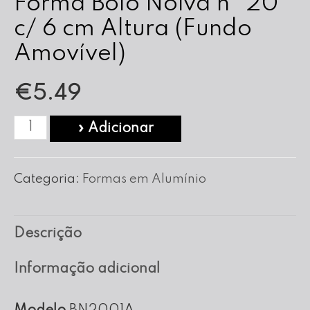
Forma Bolo Noiva nº 20
c/ 6 cm Altura (Fundo
Amovível)
€
5.49
Quantidade
» Adicionar
de
Forma
Categoria:
Formas em Alumínio
Bolo
Noiva
Descrição
nº
20
Informação adicional
c/
6