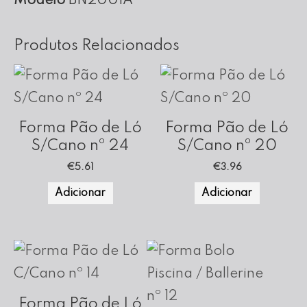
Modelo
BN2001A
cm
Altura
Produtos Relacionados
(Fundo
Amovível)
Forma Pão de Ló
Forma Pão de Ló
S/Cano nº 24
S/Cano nº 20
€
5.61
€
3.96
Adicionar
Adicionar
Forma Pão de Ló