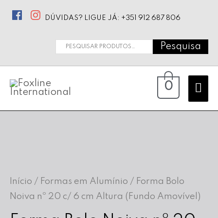
DÚVIDAS? LIGUE JÁ: +351 912 687 806
Pesquisa
Pesquisar
por:
Ma
0
Me
Início
/
Formas em Alumínio
/ Forma Bolo
Noiva nº 20 c/ 6 cm Altura (Fundo Amovível)