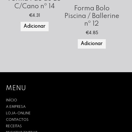
C/Cano nº 14
Forma Bolo
Piscina / Ballerine
€
4.31
nº 12
Adicionar
€
4.85
Adicionar
MENU
INÍCIO
A EMPRESA
LOJA-ONLINE
CONTACTOS
RECEITAS