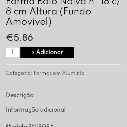
Forma Bolo Noiva nº 18 c/
8 cm Altura (Fundo
Amovível)
€
5.86
Quantidade
» Adicionar
de
Forma
Categoria:
Formas em Alumínio
Bolo
Noiva
Descrição
nº
18
Informação adicional
c/
8