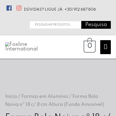
DÚVIDAS? LIGUE JÁ: +351 912 687 806
Pesquisa
Pesquisar
por:
Ma
0
Me
Início
/
Formas em Alumínio
/ Forma Bolo
Noiva nº 18 c/ 8 cm Altura (Fundo Amovível)