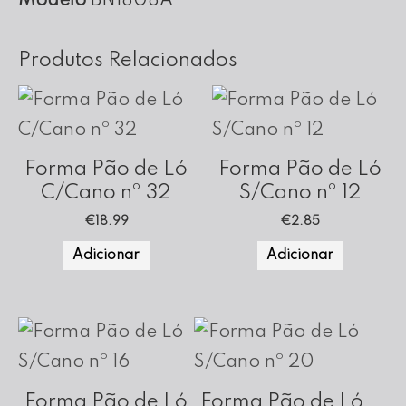
Modelo
BN1808A
cm
Altura
Produtos Relacionados
(Fundo
Amovível)
Forma Pão de Ló
Forma Pão de Ló
C/Cano nº 32
S/Cano nº 12
€
18.99
€
2.85
Adicionar
Adicionar
Forma Pão de Ló
Forma Pão de Ló