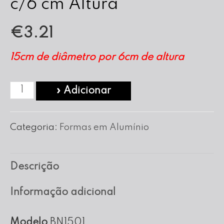
c/6 cm Altura
€
3.21
15cm de diâmetro por 6cm de altura
Quantidade
» Adicionar
de
Forma
Categoria:
Formas em Alumínio
Bolo
Noiva
Descrição
nº
15
Informação adicional
c/6
cm
Modelo
BN1501