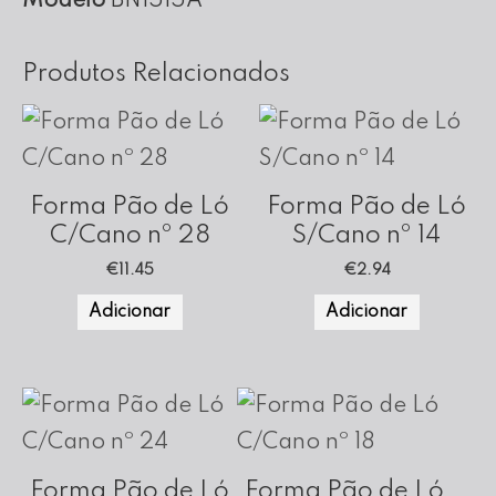
Modelo
BN1515A
Altura
(Fundo
Produtos Relacionados
Amovível)
Forma Pão de Ló
Forma Pão de Ló
C/Cano nº 28
S/Cano nº 14
€
11.45
€
2.94
Adicionar
Adicionar
Forma Pão de Ló
Forma Pão de Ló