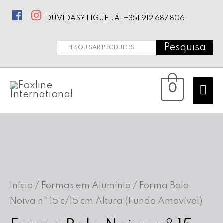
DÚVIDAS? LIGUE JÁ: +351 912 687 806
Pesquisa
Pesquisar
por:
Ma
0
Me
Início
/
Formas em Alumínio
/ Forma Bolo
Noiva nº 15 c/15 cm Altura (Fundo Amovível)