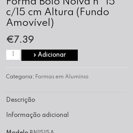
Forma Bolo Noiva nº 15
c/15 cm Altura (Fundo
Amovível)
€
7.39
Quantidade
» Adicionar
de
Forma
Categoria:
Formas em Alumínio
Bolo
Noiva
Descrição
nº
15
Informação adicional
c/15
cm