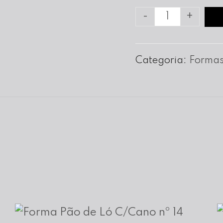
Quantidade
-
+
de
Forma
Categoria:
Formas
Bolo
Noiva
nº
12
c/10
cm
Altura