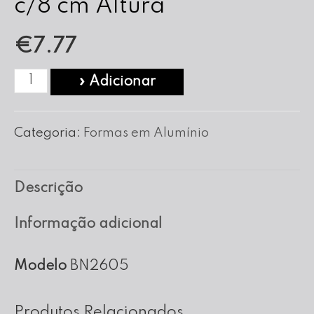
c/8 cm Altura
€
7.77
Quantidade
» Adicionar
de
Forma
Categoria:
Formas em Alumínio
Bolo
Noiva
Descrição
nº
26
Informação adicional
c/8
cm
Modelo
BN2605
Altura
Produtos Relacionados