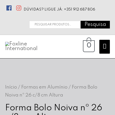
DÚVIDAS? LIGUE JÁ: +351 912 687 806
Pesquisa
Pesquisar
por:
Ma
0
Me
Início
/
Formas em Alumínio
/ Forma Bolo
Noiva nº 26 c/8 cm Altura
Forma Bolo Noiva nº 26