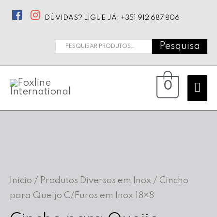
DÚVIDAS? LIGUE JÁ: +351 912 687 806
Pesquisa
Pesquisar
por:
Ma
0
Me
Início
/
Produtos Diversos em Inox
/ Cincho
para Queijo C/Furos em Inox 18×8