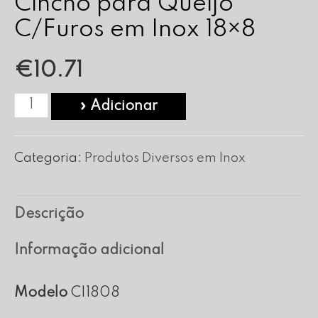
Cincho para Queijo
C/Furos em Inox 18×8
€
10.71
Quantidade
» Adicionar
de
Cincho
Categoria:
Produtos Diversos em Inox
para
Queijo
Descrição
C/Furos
em
Informação adicional
Inox
18x8
Modelo
CI1808