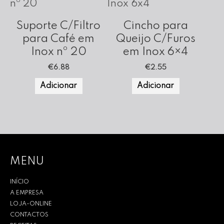
Suporte C/Filtro
Cincho para
para Café em
Queijo C/Furos
Inox nº 20
em Inox 6×4
€
6.88
€
2.55
Adicionar
Adicionar
MENU
INÍCIO
A EMPRESA
LOJA-ONLINE
CONTACTOS