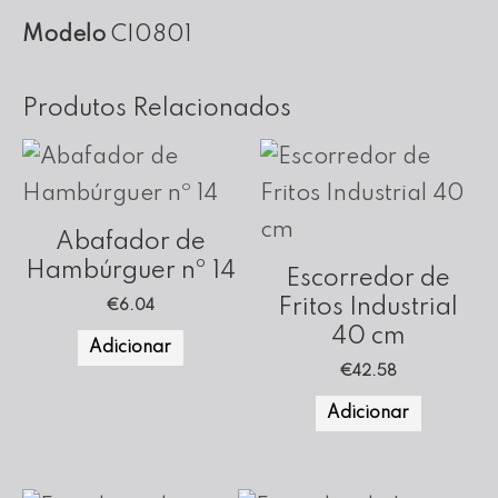
nº
Modelo
CI0801
08
Produtos Relacionados
Abafador de
Hambúrguer nº 14
Escorredor de
Fritos Industrial
€
6.04
40 cm
Adicionar
€
42.58
Adicionar