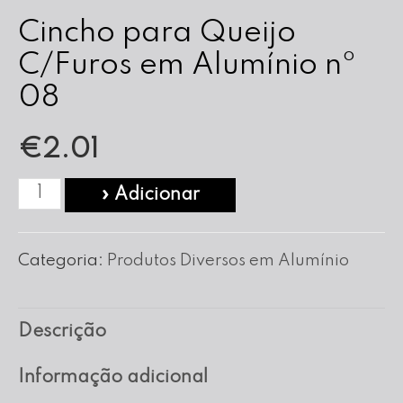
Cincho para Queijo
C/Furos em Alumínio nº
08
€
2.01
Quantidade
» Adicionar
de
Cincho
Categoria:
Produtos Diversos em Alumínio
para
Queijo
Descrição
C/Furos
em
Informação adicional
Alumínio