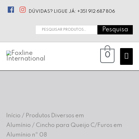
DÚVIDAS? LIGUE JÁ: +351 912 687 806
Pesquisa
Pesquisar
por:
Ma
0
Me
Início
/
Produtos Diversos em
Alumínio
/ Cincho para Queijo C/Furos em
Alumínio nº 08