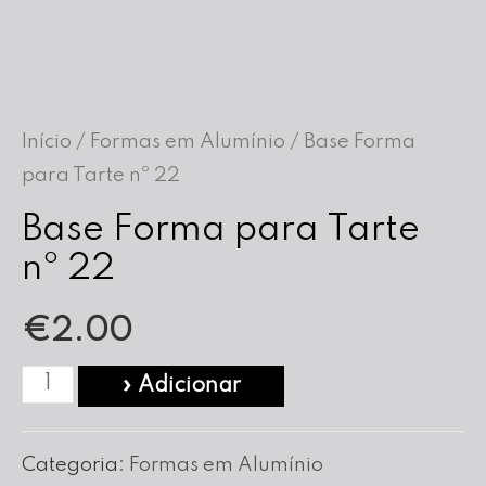
Início
/
Formas em Alumínio
/ Base Forma
para Tarte nº 22
Base Forma para Tarte
nº 22
€
2.00
Quantidade
» Adicionar
de
Base
Categoria:
Formas em Alumínio