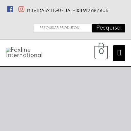
DÚVIDAS? LIGUE JÁ: +351 912 687 806
Pesquisa
Pesquisar
por:
Ma
0
Me