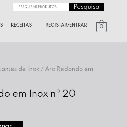
Pesquisa
Pesquisar
por:
S
RECEITAS
REGISTAR/ENTRAR
0
tantes de Inox
/ Aro Redondo em
do em Inox nº 20
onar