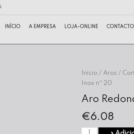
6
INÍCIO
A EMPRESA
LOJA-ONLINE
CONTACTO
Início
/
Aros / Cor
Inox nº 20
Aro Redon
€
6.08
Quantidade
» Adici