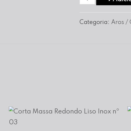
de
Aro
Categoria:
Aros / 
Redondo
em
Inox
nº
20