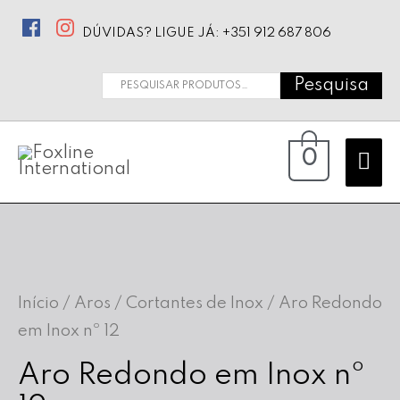
DÚVIDAS? LIGUE JÁ: +351 912 687 806
Pesquisa
Pesquisar
por:
Ma
0
Me
Início
/
Aros / Cortantes de Inox
/ Aro Redondo
em Inox nº 12
Aro Redondo em Inox nº