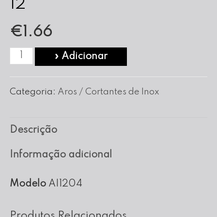
12
€
1.66
Quantidade
» Adicionar
de
Aro
Categoria:
Aros / Cortantes de Inox
Redondo
em
Descrição
Inox
nº
Informação adicional
12
Modelo
AI1204
Produtos Relacionados