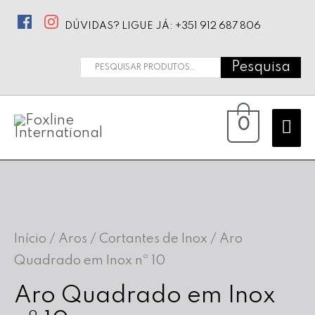
DÚVIDAS? LIGUE JÁ: +351 912 687 806
Pesquisa
Pesquisar
por:
Ma
0
Me
Início
/
Aros / Cortantes de Inox
/ Aro
Quadrado em Inox nº 10
Aro Quadrado em Inox