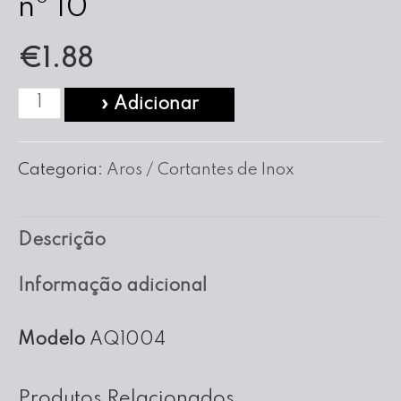
nº 10
€
1.88
Quantidade
» Adicionar
de
Aro
Categoria:
Aros / Cortantes de Inox
Quadrado
em
Descrição
Inox
nº
Informação adicional
10
Modelo
AQ1004
Produtos Relacionados