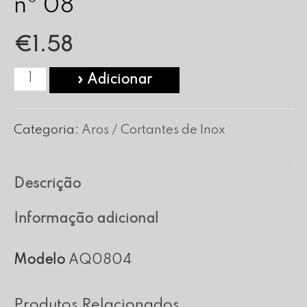
nº 08
€
1.58
Quantidade
» Adicionar
de
Aro
Categoria:
Aros / Cortantes de Inox
Quadrado
em
Descrição
Inox
nº
Informação adicional
08
Modelo
AQ0804
Produtos Relacionados